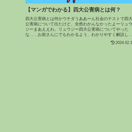
【マンガでわかる】四大公害病とは何？
四大公害病とは何かウチダうああーん社会のテストで四
公害病について出たけど、全然わかんなかったよーリュ
ジーまあええわ。リュウジー四大公害病についてやった
な……お前さんにでもわかるよう、わかりやすく解説し
るわ。ウチダわーい。リュウジー四大...
2024.02.