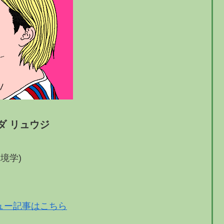
ダ リュウジ
境学)
ュー記事はこちら