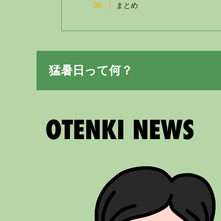
まとめ
猛暑日って何？