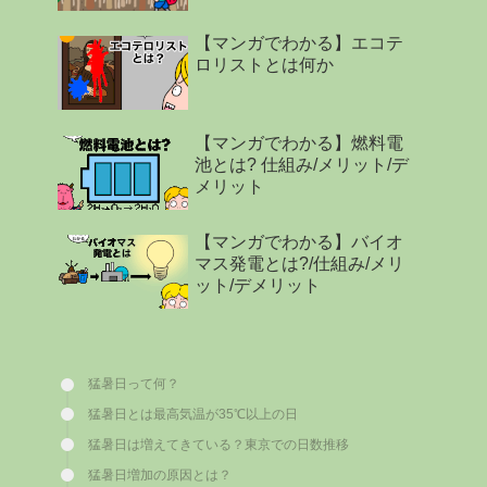
【マンガでわかる】エコテ
ロリストとは何か
【マンガでわかる】燃料電
池とは? 仕組み/メリット/デ
メリット
【マンガでわかる】バイオ
マス発電とは?/仕組み/メリ
ット/デメリット
猛暑日って何？
猛暑日とは最高気温が35℃以上の日
猛暑日は増えてきている？東京での日数推移
猛暑日増加の原因とは？