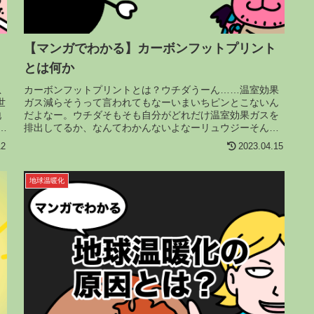
【マンガでわかる】カーボンフットプリント
とは何か
急
カーボンフットプリントとは？ウチダうーん……温室効果
世
ガス減らそうって言われてもなーいまいちピンとこないん
地
だよなー。ウチダそもそも自分がどれだけ温室効果ガスを
や
排出してるか、なんてわかんないよなーリュウジーそんな
時は、「カーボンフットプリント」...
12
2023.04.15
地球温暖化