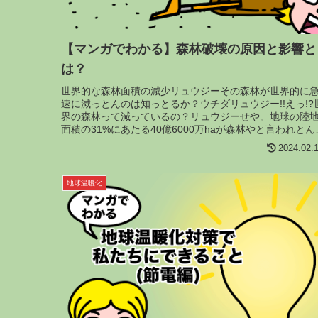
【マンガでわかる】森林破壊の原因と影響と
は？
世界的な森林面積の減少リュウジーその森林が世界的に
速に減っとんのは知っとるか？ウチダリュウジー!!えっ!?
界の森林って減っているの？リュウジーせや。地球の陸
面積の31%にあたる40億6000万haが森林やと言われとん
けど……リュウジ...
2024.02.
地球温暖化