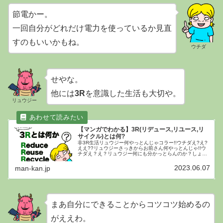
節電かー。
一回自分がどれだけ電力を使っているか見直
すのもいいかもね。
ウチダ
せやな。
他には
3R
を意識した生活も大切や。
リュウジー
【マンガでわかる】3R(リデュース,リユース,リ
サイクル)とは何?
非3R生活リュウジー何やっとんじゃコラー!!ウチダえ?え?
ええ??リュウジーさっきからお前さん何やっとんじゃ!!ウ
チダえ？え？リュウジー何にも分かっとらんのか？しょう
があらへん!!今日はワイが「3R」についてわかりやすく解
説したるわ!!フガ...
2023.06.07
man-kan.jp
まあ自分にできることからコツコツ始めるの
がええわ。