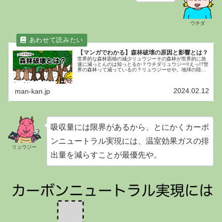
ウチダ
【マンガでわかる】森林破壊の原因と影響とは？
世界的な森林面積の減少リュウジーその森林が世界的に急
速に減っとんのは知っとるか？ウチダリュウジー!!えっ!?世
界の森林って減っているの？リュウジーせや。地球の陸地
面積の31%にあたる40億6000万haが森林やと言われとん
やけど……リュウジ...
2024.02.12
man-kan.jp
吸収量には限界があるから、とにかくカーボ
ンニュートラル実現には、温室効果ガスの排
リュウジー
出量を減らすことが最優先や。