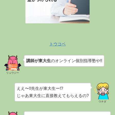
トウコベ
講師が東大生
のオンライン個別指導塾や!!
リュウジー
ええ〜!!先生が東大生ー!?
じゃあ東大生に直接教えてもらえるの?
ウチダ