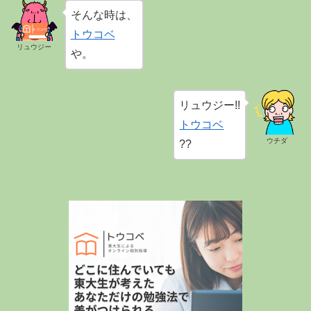
そんな時は、
トウコベ
リュウジー
や。
リュウジー!!
トウコベ
ウチダ
??