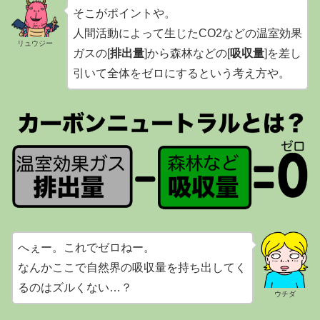
そこがポイントや。
人間活動によって生じたCO2などの温室効果
リュウジー
ガスの[
排出量
]から森林などの[
吸収量
]を差し
引いて全体をゼロにするという考え方や。
へぇー。これでゼロねー。
なんかここで自然界の吸収量を持ち出してく
るのはズルくない…？
ウチダ