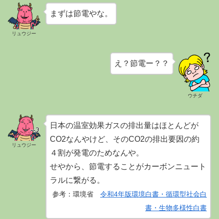
まずは節電やな。
リュウジー
え？節電ー？？
ウチダ
日本の温室効果ガスの排出量はほとんどが
CO2なんやけど、そのCO2の排出要因の約
リュウジー
４割が発電のためなんや。
せやから、節電することがカーボンニュート
ラルに繋がる。
参考：環境省
令和4年版環境白書・循環型社会白
書・生物多様性白書