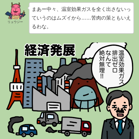
まあー中々、温室効果ガスを全く出さないっ
ていうのはムズイから……苦肉の策ともいえ
リュウジー
るわな。