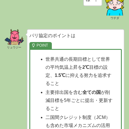
ウチダ
パリ協定のポイントは
リュウジー
世界共通の長期目標として世界
の平均気温上昇を
2℃
目標の設
定、
1.5℃
に抑える努力を追求す
ること
主要排出国を含む
全ての国
が削
減目標を5年ごとに提出・更新す
ること
二国間クレジット制度（JCM）
も含めた市場メカニズムの活用