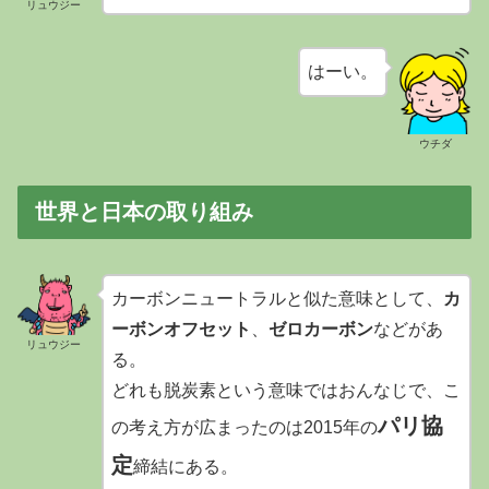
リュウジー
はーい。
ウチダ
世界と日本の取り組み
カーボンニュートラルと似た意味として、
カ
ーボンオフセット
、
ゼロカーボン
などがあ
リュウジー
る。
どれも脱炭素という意味ではおんなじで、こ
パリ協
の考え方が広まったのは2015年の
定
締結にある。